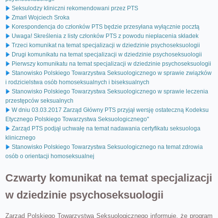
Seksulodzy kliniczni rekomendowani przez PTS
Zmarł Wojciech Sroka
Korespondencja do członków PTS będzie przesyłana wyłącznie pocztą
Uwaga! Skreślenia z listy członków PTS z powodu niepłacenia składek
Trzeci komunikat na temat specjalizacji w dziedzinie psychoseksuologii
Drugi komunikatu na temat specjalizacji w dziedzinie psychoseksuologii
Pierwszy komunikatu na temat specjalizacji w dziedzinie psychoseksuologii
Stanowisko Polskiego Towarzystwa Seksuologicznego w sprawie związków
i rodzicielstwa osób homoseksualnych i biseksualnych
Stanowisko Polskiego Towarzystwa Seksuologicznego w sprawie leczenia
przestępców seksualnych
W dniu 03.03.2017 Zarząd Główny PTS przyjął wersję ostateczną Kodeksu
Etycznego Polskiego Towarzystwa Seksuologicznego"
Zarząd PTS podjął uchwałę na temat nadawania certyfikatu seksuologa
klinicznego
Stanowisko Polskiego Towarzystwa Seksuologicznego na temat zdrowia
osób o orientacji homoseksualnej
Czwarty komunikat na temat specjalizacji
w dziedzinie psychoseksuologii
Zarząd Polskiego Towarzystwa Seksuologicznego informuje, że program