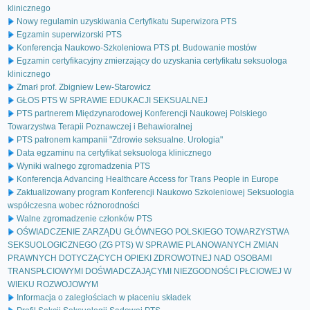
klinicznego
Nowy regulamin uzyskiwania Certyfikatu Superwizora PTS
Egzamin superwizorski PTS
Konferencja Naukowo-Szkoleniowa PTS pt. Budowanie mostów
Egzamin certyfikacyjny zmierzający do uzyskania certyfikatu seksuologa
klinicznego
Zmarł prof. Zbigniew Lew-Starowicz
GŁOS PTS W SPRAWIE EDUKACJI SEKSUALNEJ
PTS partnerem Międzynarodowej Konferencji Naukowej Polskiego
Towarzystwa Terapii Poznawczej i Behawioralnej
PTS patronem kampanii "Zdrowie seksualne. Urologia"
Data egzaminu na certyfikat seksuologa klinicznego
Wyniki walnego zgromadzenia PTS
Konferencja Advancing Healthcare Access for Trans People in Europe
Zaktualizowany program Konferencji Naukowo Szkoleniowej Seksuologia
współczesna wobec różnorodności
Walne zgromadzenie członków PTS
OŚWIADCZENIE ZARZĄDU GŁÓWNEGO POLSKIEGO TOWARZYSTWA
SEKSUOLOGICZNEGO (ZG PTS) W SPRAWIE PLANOWANYCH ZMIAN
PRAWNYCH DOTYCZĄCYCH OPIEKI ZDROWOTNEJ NAD OSOBAMI
TRANSPŁCIOWYMI DOŚWIADCZAJĄCYMI NIEZGODNOŚCI PŁCIOWEJ W
WIEKU ROZWOJOWYM
Informacja o zaległościach w płaceniu składek