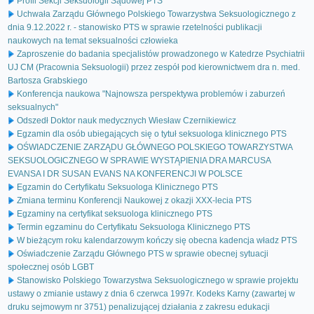
Profil Sekcji Seksuologii Sądowej PTS
Uchwała Zarządu Głównego Polskiego Towarzystwa Seksuologicznego z
dnia 9.12.2022 r. - stanowisko PTS w sprawie rzetelności publikacji
naukowych na temat seksualności człowieka
Zaproszenie do badania specjalistów prowadzonego w Katedrze Psychiatrii
UJ CM (Pracownia Seksuologii) przez zespół pod kierownictwem dra n. med.
Bartosza Grabskiego
Konferencja naukowa "Najnowsza perspektywa problemów i zaburzeń
seksualnych"
Odszedł Doktor nauk medycznych Wiesław Czernikiewicz
Egzamin dla osób ubiegających się o tytuł seksuologa klinicznego PTS
OŚWIADCZENIE ZARZĄDU GŁÓWNEGO POLSKIEGO TOWARZYSTWA
SEKSUOLOGICZNEGO W SPRAWIE WYSTĄPIENIA DRA MARCUSA
EVANSA I DR SUSAN EVANS NA KONFERENCJI W POLSCE
Egzamin do Certyfikatu Seksuologa Klinicznego PTS
Zmiana terminu Konferencji Naukowej z okazji XXX-lecia PTS
Egzaminy na certyfikat seksuologa klinicznego PTS
Termin egzaminu do Certyfikatu Seksuologa Klinicznego PTS
W bieżącym roku kalendarzowym kończy się obecna kadencja władz PTS
Oświadczenie Zarządu Głównego PTS w sprawie obecnej sytuacji
społecznej osób LGBT
Stanowisko Polskiego Towarzystwa Seksuologicznego w sprawie projektu
ustawy o zmianie ustawy z dnia 6 czerwca 1997r. Kodeks Karny (zawartej w
druku sejmowym nr 3751) penalizującej działania z zakresu edukacji