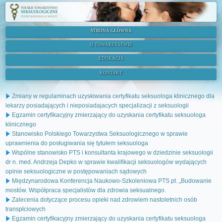
STRONA GŁÓWNA
O TOWARZYSTWIE
EDUKACJA
KONTAKT
Zmiany w regulaminach uzyskiwania certyfikatu seksuologa klinicznego dla
lekarzy posiadających i nieposiadajacych specjalizacji z seksuologii
Egzamin certyfikacyjny zmierzający do uzyskania certyfikatu seksuologa
klinicznego
Stanowisko Polskiego Towarzystwa Seksuologicznego w sprawie
uprawnienia do posługiwania się tytułem seksuologa
Wspólne stanowisko PTS i konsultanta krajowego w dziedzinie seksuologii
dr n. med. Andrzeja Depko w sprawie kwalifikacji seksuologów wydających
opinie seksuologiczne w postępowaniach sądowych
Międzynarodowa Konferencja Naukowo-Szkoleniowa PTS pt. „Budowanie
mostów. Współpraca specjalistów dla zdrowia seksualnego.
Zalecenia dotyczące procesu opieki nad zdrowiem nastoletnich osób
transpłciowych
Egzamin certyfikacyjny zmierzający do uzyskania certyfikatu seksuologa