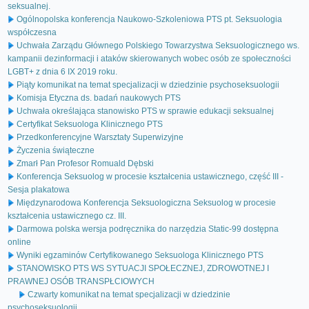
seksualnej.
Ogólnopolska konferencja Naukowo-Szkoleniowa PTS pt. Seksuologia
współczesna
Uchwała Zarządu Głównego Polskiego Towarzystwa Seksuologicznego ws.
kampanii dezinformacji i ataków skierowanych wobec osób ze społeczności
LGBT+ z dnia 6 IX 2019 roku.
Piąty komunikat na temat specjalizacji w dziedzinie psychoseksuologii
Komisja Etyczna ds. badań naukowych PTS
Uchwała określająca stanowisko PTS w sprawie edukacji seksualnej
Certyfikat Seksuologa Klinicznego PTS
Przedkonferencyjne Warsztaty Superwizyjne
Życzenia świąteczne
Zmarł Pan Profesor Romuald Dębski
Konferencja Seksuolog w procesie kształcenia ustawicznego, część III -
Sesja plakatowa
Międzynarodowa Konferencja Seksuologiczna Seksuolog w procesie
kształcenia ustawicznego cz. III.
Darmowa polska wersja podręcznika do narzędzia Static-99 dostępna
online
Wyniki egzaminów Certyfikowanego Seksuologa Klinicznego PTS
STANOWISKO PTS WS SYTUACJI SPOŁECZNEJ, ZDROWOTNEJ I
PRAWNEJ OSÓB TRANSPŁCIOWYCH
Czwarty komunikat na temat specjalizacji w dziedzinie
psychoseksuologii