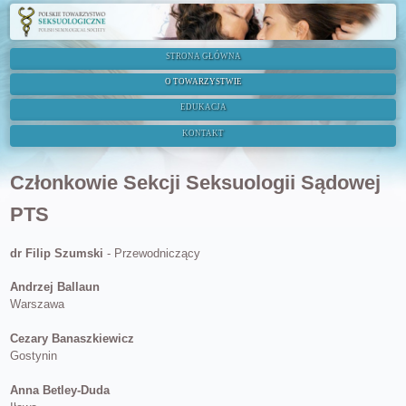
STRONA GŁÓWNA
O TOWARZYSTWIE
EDUKACJA
KONTAKT
Członkowie Sekcji Seksuologii Sądowej
PTS
dr Filip Szumski
- Przewodniczący
Andrzej Ballaun
Warszawa
Cezary Banaszkiewicz
Gostynin
Anna Betley-Duda