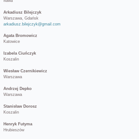
Iława
Arkadiusz Bilejczyk
Warszawa, Gdańsk
arkadiusz.bilejczyk@gmail.com
Agata Bromowicz
Katowice
Izabela Ciuńczyk
Koszalin
Wiesław Czernikiewicz
Warszawa
Andrzej Depko
Warszawa
Stanisław Dorosz
Koszalin
Henryk Futyma
Hrubieszów